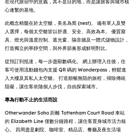
在現代旅宿中的意義，其不是目的地，而是讓旅客與城市核
心連繫的基地。
此概念精髓在於太空艙，美名為窩 (nest)。 備有單人及雙
人選擇，每個太空艙皆以舒適、安全、高效為本。 優質寢
具、燈光與溫度控制、遮光窗、隔音牆及一體式儲物設計，
打造獨立的寧靜空間，與外界節奏形成鮮明對比。
從預訂到抵達，每一步盡顯數碼化。 網上辦理入住後，住
客可使用流動錢包內支援 QR 碼的 Wanderpass，輕鬆進
入大樓及其私人太空艙。 打造順暢無阻的旅程，掃除傳統
阻礙，讓住客依隨個人步伐，自由探索城市。
專為行動不止的生活而設
Otherwander Soho 距離 Tottenham Court Road 車站
的 Elizabeth Line 僅數分鐘路程，讓住客置身城市活力核
心。 四周盡是劇院、咖啡室、精品店、餐廳及夜生活場