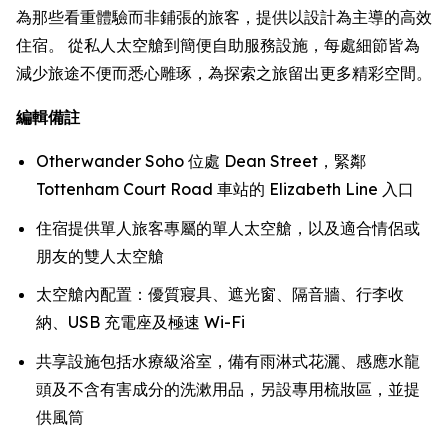
為那些看重體驗而非鋪張的旅客，提供以設計為主導的高效
住宿。 從私人太空艙到簡便自助服務設施，每處細節皆為
減少旅途不便而悉心雕琢，為探索之旅留出更多精彩空間。
編輯備註
Otherwander Soho 位處 Dean Street，緊鄰
Tottenham Court Road 車站的 Elizabeth Line 入口
住宿提供單人旅客專屬的單人太空艙，以及適合情侶或
朋友的雙人太空艙
太空艙內配置：優質寢具、遮光窗、隔音牆、行李收
納、USB 充電座及極速 Wi-Fi
共享設施包括水療級浴室，備有雨淋式花灑、感應水龍
頭及不含有害成分的洗漱用品，另設專用梳妝區，並提
供風筒