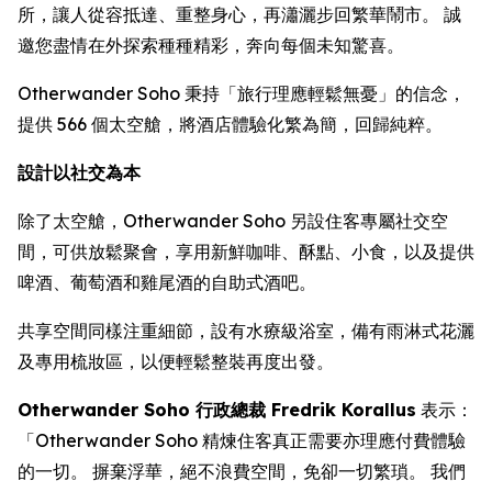
所，讓人從容抵達、重整身心，再瀟灑步回繁華鬧市。 誠
邀您盡情在外探索種種精彩，奔向每個未知驚喜。
Otherwander Soho 秉持「旅行理應輕鬆無憂」的信念，
提供 566 個太空艙，將酒店體驗化繁為簡，回歸純粹。
設計以社交為本
除了太空艙，Otherwander Soho 另設住客專屬社交空
間，可供放鬆聚會，享用新鮮咖啡、酥點、小食，以及提供
啤酒、葡萄酒和雞尾酒的自助式酒吧。
共享空間同樣注重細節，設有水療級浴室，備有雨淋式花灑
及專用梳妝區，以便輕鬆整裝再度出發。
Otherwander Soho 行政總裁 Fredrik Korallus
表示：
「Otherwander Soho 精煉住客真正需要亦理應付費體驗
的一切。 摒棄浮華，絕不浪費空間，免卻一切繁瑣。 我們