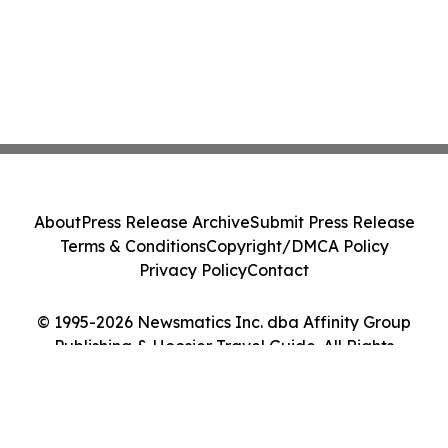
About
Press Release Archive
Submit Press Release
Terms & Conditions
Copyright/DMCA Policy
Privacy Policy
Contact
© 1995-2026 Newsmatics Inc. dba Affinity Group
Publishing & Hoosier Travel Guide. All Rights
Reserved.
Cookie Settings / Your Privacy Choices